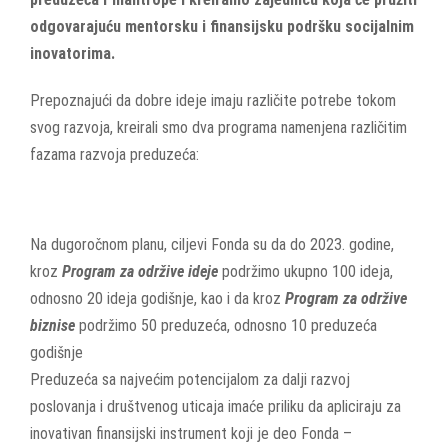
odgovarajuću mentorsku i finansijsku podršku socijalnim
inovatorima.
Prepoznajući da dobre ideje imaju različite potrebe tokom
svog razvoja, kreirali smo dva programa namenjena različitim
fazama razvoja preduzeća:
Na dugoročnom planu, ciljevi Fonda su da do 2023. godine,
kroz
Program za održive ideje
podržimo ukupno 100 ideja,
odnosno 20 ideja godišnje, kao i da kroz
Program za održive
biznise
podržimo 50 preduzeća, odnosno 10 preduzeća
godišnje
Preduzeća sa najvećim potencijalom za dalji razvoj
poslovanja i društvenog uticaja imaće priliku da apliciraju za
inovativan finansijski instrument koji je deo Fonda –