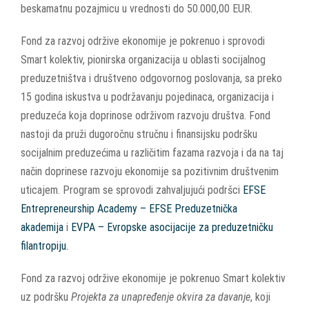
beskamatnu pozajmicu u vrednosti do 50.000,00 EUR.
Fond za razvoj održive ekonomije je pokrenuo i sprovodi
Smart kolektiv, pionirska organizacija u oblasti socijalnog
preduzetništva i društveno odgovornog poslovanja, sa preko
15 godina iskustva u podržavanju pojedinaca, organizacija i
preduzeća koja doprinose održivom razvoju društva. Fond
nastoji da pruži dugoročnu stručnu i finansijsku podršku
socijalnim preduzećima u različitim fazama razvoja i da na taj
način doprinese razvoju ekonomije sa pozitivnim društvenim
uticajem. Program se sprovodi zahvaljujući podršci
EFSE
Entrepreneurship Academy – EFSE Preduzetnička
akademija
i
EVPA – Evropske asocijacije za preduzetničku
filantropiju.
Fond za razvoj održive ekonomije je pokrenuo Smart kolektiv
uz podršku
Projekta za unapređenje okvira za davanje
, koji