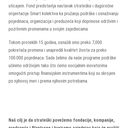
uticajem. Fond predstavlja nastavak strateške i dugoročne
orijentacije Smart kolektiva ka pružanju podrške i osnaživanju
pojedinaca, organizacija i preduzeća koji doprinose održivim i
pozitivnim promenama u svojim zajednicama.
Tokom proteklih 15 godina, osnažili smo preko 7,000
pokretača promena i unapredili kvalitet života za preko
100.000 pojedinaca. Sada želimo da naše programe podrške
učinimo održivijim tako što ćemo socijalnim inovatorima
omogućiti pristup finansijskim instrumentima koji su skrojeni
po njihovoj meri i prema njihovim potrebama.
Naš cilj je da strateški povežemo fondacije, kompanije,
preduzeća i filantrope i kreiramo zajednicu koja će pružiti