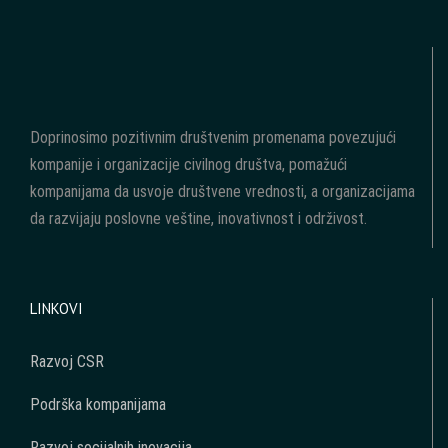
Doprinosimo pozitivnim društvenim promenama povezujući
kompanije i organizacije civilnog društva, pomažući
kompanijama da usvoje društvene vrednosti, a organizacijama
da razvijaju poslovne veštine, inovativnost i održivost.
LINKOVI
Razvoj CSR
Podrška kompanijama
Razvoj socijalnih inovacija