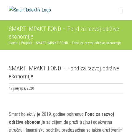
Skip
to
content
SMART IMPAKT FOND – Fond za razvoj održive
ekonomije
Home
|
Projekti
|
SMART IMPAKT FOND – Fond za razvoj održive ekonomije
SMART IMPAKT FOND – Fond za razvoj održive
ekonomije
17 јануара, 2020
View
Larger
Smart kolektiv je 2019. godine pokrenuo
Fond za razvoj
Image
održive ekonomije
sa ciljem da pruži trajnu i adekvatnu
stručnu i finansijsku podršku preduzećima sa jakim društvenim