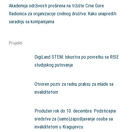
Akademija održivosti proširena na tržište Crne Gore
Radionica za organizacije civilnog društva: Kako unaprediti
saradnju sa kompanijama
Projekti
DigiLand STEM: Iskustva po povratku sa RISE
studijskog putovanja
Otvoren poziv za radnu praksu za mlade sa
invaliditetom
Produžen rok do 10. decembra: Podsticajna
sredstva za (samo)zapošljavanje osoba sa
invaliditetom u Kragujevcu