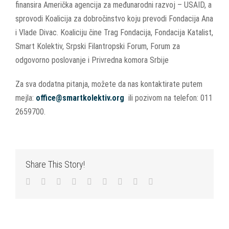
finansira Američka agencija za međunarodni razvoj – USAID, a
sprovodi Koalicija za dobročinstvo koju prevodi Fondacija Ana
i Vlade Divac. Koaliciju čine Trag Fondacija, Fondacija Katalist,
Smart Kolektiv, Srpski Filantropski Forum, Forum za
odgovorno poslovanje i Privredna komora Srbije
Za sva dodatna pitanja, možete da nas kontaktirate putem
mejla:
office@smartkolektiv.org
ili pozivom na telefon: 011
2659700.
Share This Story!
Facebook
Twitter
LinkedIn
Reddit
WhatsApp
Tumblr
Pinterest
Vk
Email