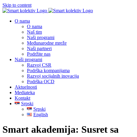
Skip to content
O nama
O nama
Naš tim
Naši programi
Međunarodne mreže
Naši partneri
Podržite nas
Naši programi
Razvoj CSR
Podrška kompanijama
Razvoj socijalnih inovacija
Podrška OCD
Aktuelnosti
Mediateka
Kontakt
Srpski
Srpski
English
Smart akademija: Susret sa