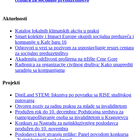
Aktuelnosti
Katalog lokalnih klimatskih akcija u praksi
Smart kolektiv i Impact Europe okupili socijalna preduzeća i
kompanije u Kafe baru 16
Odgovori u vezi sa pozivom za uspostavljanje resurs centara
za socijalno preduzetništvo
Akademija održivosti proširena na tržište Crne Gore
Radionica za organizacije civilnog društva: Kako unaprediti
saradnju sa kompanijama
Projekti
DigiLand STEM: Iskustva po povratku sa RISE studijskog
putovanja
Otvoren poziv za radnu praksu za mlade sa invaliditetom
Produžen rok do 10. decembra: Podsticajna sredstva za
(samo)zapošljavanje osoba sa invaliditetom u Kragujevcu
Konkurs za Nagradu za najinkluzivnijeg poslodavca
produžen do 10. novembra
Poslodavci koji stvaraju prilike: Panel povodom konkursa
„Najinkluzivniji poslodavac“