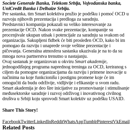
Societe Generale Banka, Telekom Srbija, Vojvođanska banka,
UniCredit Banka i Delhaize Srbija.
Pre sastanka, tim Smart kolektiva pružio je podršku i pomoć OCD u
razvoju njihovih prezentacija i predloga za saradnju.
Predstavnici kompanija pokazali su veliko interesovanje za
prezentacije OCD. Nakon svake prezentacije, kompanije su
procenjivale ukupan utisak i potencijale za saradnju sa svakom od
organizacija. Sakupljeni fidbek će biti prosleđen OCD, kako bi im
pomogao da razviju i unaprede svoje veštine prezentacije i
pičovanja. Generalna atmosfera sastanka ukazivala je na to da su
mnoga nova partnerstva trenutno u nastajanju.
Ovaj sastanak je organizovan u okviru
Smart akademije
,
jednogodišnjeg programa naprednog treninga za OCD, kreiranog s
ciljem da pomogne organizacijama da razviju i primene inovacije u
načinima na koje funkcionišu i postignu promene koje će im
omogućiti da budu održivije, vidljivije i efikasnije u svom radu.
Smart akademija je deo šire inicijative za promovisanje i stimulisanje
međusektorske saradnje i razvoj održivog i inovativnog civilnog
društva u Srbiji koju sprovodi Smart kolektiv uz podršku USAID.
Share This Story!
Facebook
Twitter
LinkedIn
Reddit
WhatsApp
Tumblr
Pinterest
Vk
Email
Related Posts