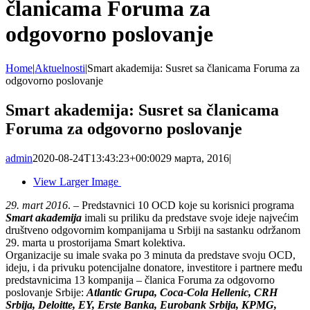
članicama Foruma za
odgovorno poslovanje
Home
|
Aktuelnosti
|
Smart akademija: Susret sa članicama Foruma za
odgovorno poslovanje
Smart akademija: Susret sa članicama
Foruma za odgovorno poslovanje
admin
2020-08-24T13:43:23+00:00
29 марта, 2016
|
View Larger Image
29. mart 2016
. – Predstavnici 10 OCD koje su korisnici programa
Smart akademija
imali su priliku da predstave svoje ideje najvećim
društveno odgovornim kompanijama u Srbiji na sastanku održanom
29. marta u prostorijama Smart kolektiva.
Organizacije su imale svaka po 3 minuta da predstave svoju OCD,
ideju, i da privuku potencijalne donatore, investitore i partnere među
predstavnicima 13 kompanija – članica Foruma za odgovorno
poslovanje Srbije:
Atlantic Grupa, Coca-Cola Hellenic, CRH
Srbija, Deloitte, EY, Erste Banka, Eurobank Srbija, KPMG,