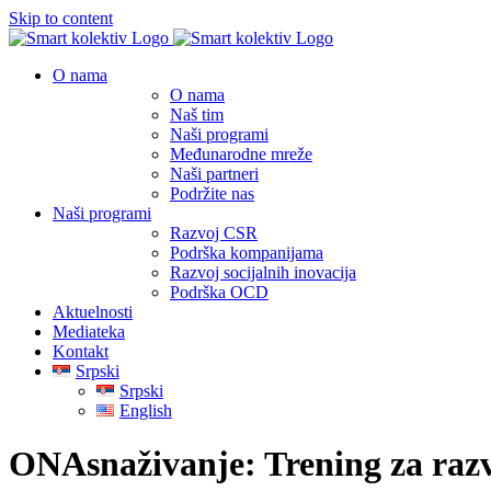
Skip to content
O nama
O nama
Naš tim
Naši programi
Međunarodne mreže
Naši partneri
Podržite nas
Naši programi
Razvoj CSR
Podrška kompanijama
Razvoj socijalnih inovacija
Podrška OCD
Aktuelnosti
Mediateka
Kontakt
Srpski
Srpski
English
ONAsnaživanje: Trening za razvo