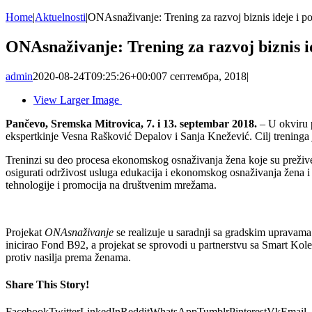
Home
|
Aktuelnosti
|
ONAsnaživanje: Trening za razvoj biznis ideje i p
ONAsnaživanje: Trening za razvoj biznis i
admin
2020-08-24T09:25:26+00:00
7 септембра, 2018
|
View Larger Image
Pančevo, Sremska Mitrovica, 7. i 13. septembar 2018.
– U okviru 
ekspertkinje Vesna Rašković Depalov i Sanja Knežević. Cilj treninga
Treninzi su deo procesa ekonomskog osnaživanja žena koje su preživele 
osigurati održivost usluga edukacija i ekonomskog osnaživanja žena i 
tehnologije i promocija na društvenim mrežama.
Projekat
ONAsnaživanje
se realizuje u saradnji sa gradskim upravam
inicirao Fond B92, a projekat se sprovodi u partnerstvu sa Smart Ko
protiv nasilja prema ženama.
Share This Story!
Facebook
Twitter
LinkedIn
Reddit
WhatsApp
Tumblr
Pinterest
Vk
Email