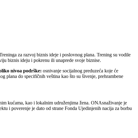
eninga za razvoj biznis ideje i poslovnog plana. Trening su vodile
iju biznis ideju i pokrenu ili unaprede svoje biznise.
iko nivoa podrške:
osnivanje socijalnog preduzeća koje će
nog plana do specifičnih veština kao što su šivenje, prehrambene
gurnim kućama, kao i lokalnim udruženjima žena. ONAsnaživanje je
ektu i poverenje je dato od strane Fonda Ujedinjenih nacija za borbu