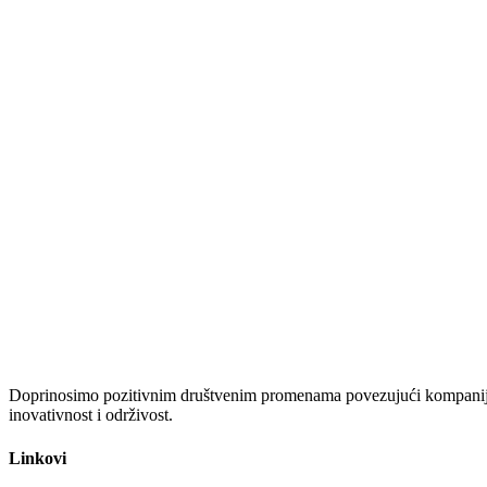
Doprinosimo pozitivnim društvenim promenama povezujući kompanije i
inovativnost i održivost.
Linkovi