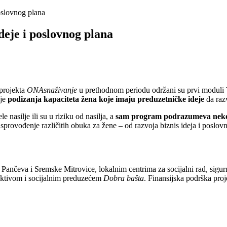
oslovnog plana
deje i poslovnog plana
projekta
ONAsnaživanje
u prethodnom periodu održani su prvi moduli Tr
 je
podizanja kapaciteta žena koje imaju preduzetničke ideje
da razv
nasilje ili su u riziku od nasilja, a
sam program podrazumeva nekol
sprovođenje različitih obuka za žene – od razvoja biznis ideja i poslov
a Pančeva i Sremske Mitrovice, lokalnim centrima za socijalni rad, si
lektivom i socijalnim preduzećem
Dobra bašta
. Finansijska podrška proj