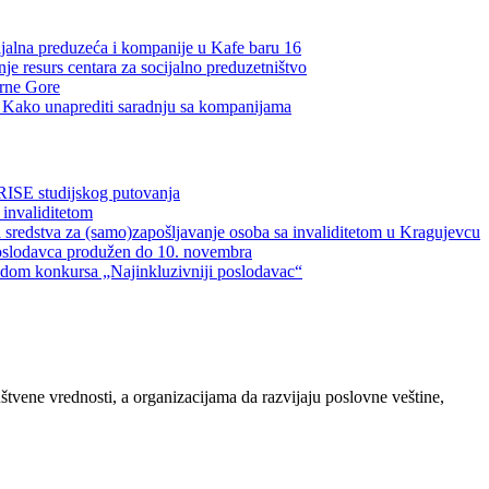
ijalna preduzeća i kompanije u Kafe baru 16
je resurs centara za socijalno preduzetništvo
Crne Gore
a: Kako unaprediti saradnju sa kompanijama
RISE studijskog putovanja
 invaliditetom
 sredstva za (samo)zapošljavanje osoba sa invaliditetom u Kragujevcu
oslodavca produžen do 10. novembra
vodom konkursa „Najinkluzivniji poslodavac“
ene vrednosti, a organizacijama da razvijaju poslovne veštine,