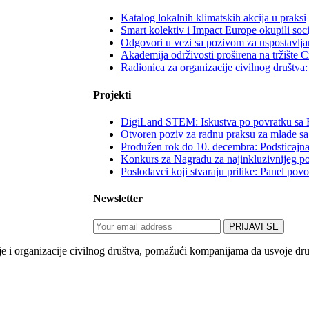
Katalog lokalnih klimatskih akcija u praksi
Smart kolektiv i Impact Europe okupili soc
Odgovori u vezi sa pozivom za uspostavljan
Akademija održivosti proširena na tržište 
Radionica za organizacije civilnog društv
Projekti
DigiLand STEM: Iskustva po povratku sa 
Otvoren poziv za radnu praksu za mlade sa
Produžen rok do 10. decembra: Podsticajna
Konkurs za Nagradu za najinkluzivnijeg p
Poslodavci koji stvaraju prilike: Panel po
Newsletter
 organizacije civilnog društva, pomažući kompanijama da usvoje društv