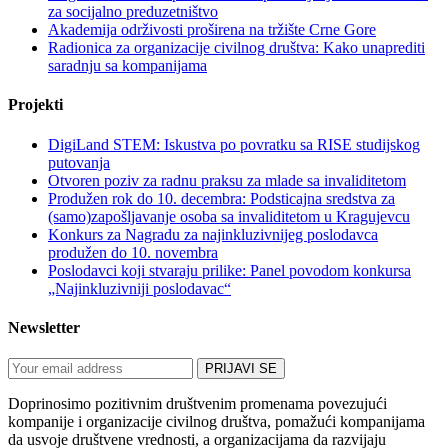
za socijalno preduzetništvo
Akademija održivosti proširena na tržište Crne Gore
Radionica za organizacije civilnog društva: Kako unaprediti
saradnju sa kompanijama
Projekti
DigiLand STEM: Iskustva po povratku sa RISE studijskog
putovanja
Otvoren poziv za radnu praksu za mlade sa invaliditetom
Produžen rok do 10. decembra: Podsticajna sredstva za
(samo)zapošljavanje osoba sa invaliditetom u Kragujevcu
Konkurs za Nagradu za najinkluzivnijeg poslodavca
produžen do 10. novembra
Poslodavci koji stvaraju prilike: Panel povodom konkursa
„Najinkluzivniji poslodavac“
Newsletter
Doprinosimo pozitivnim društvenim promenama povezujući
kompanije i organizacije civilnog društva, pomažući kompanijama
da usvoje društvene vrednosti, a organizacijama da razvijaju