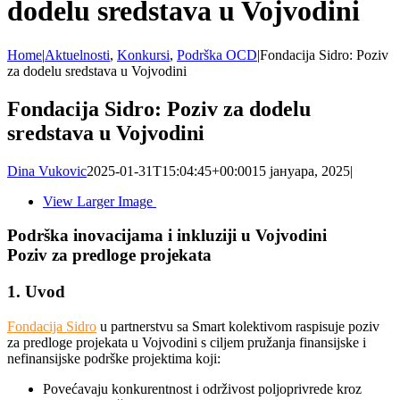
dodelu sredstava u Vojvodini
Home
|
Aktuelnosti
,
Konkursi
,
Podrška OCD
|
Fondacija Sidro: Poziv
za dodelu sredstava u Vojvodini
Fondacija Sidro: Poziv za dodelu
sredstava u Vojvodini
Dina Vukovic
2025-01-31T15:04:45+00:00
15 јануара, 2025
|
View Larger Image
Podrška inovacijama i inkluziji u Vojvodini
Poziv za predloge projekata
1. Uvod
Fondacija Sidro
u partnerstvu sa Smart kolektivom raspisuje poziv
za predloge projekata u Vojvodini s ciljem pružanja finansijske i
nefinansijske podrške projektima koji:
Povećavaju konkurentnost i održivost poljoprivrede kroz