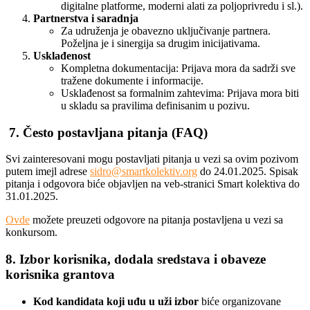
digitalne platforme, moderni alati za poljoprivredu i sl.).
Partnerstva i saradnja
Za udruženja je obavezno uključivanje partnera.
Poželjna je i sinergija sa drugim inicijativama.
Usklađenost
Kompletna dokumentacija: Prijava mora da sadrži sve
tražene dokumente i informacije.
Usklađenost sa formalnim zahtevima: Prijava mora biti
u skladu sa pravilima definisanim u pozivu.
7. Često postavljana pitanja (FAQ)
Svi zainteresovani mogu postavljati pitanja u vezi sa ovim pozivom
putem imejl adrese
sidro@smartkolektiv.org
do 24.01.2025. Spisak
pitanja i odgovora biće objavljen na veb-stranici Smart kolektiva do
31.01.2025.
Ovde
možete preuzeti odgovore na pitanja postavljena u vezi sa
konkursom.
8. Izbor korisnika, dodala sredstava i obaveze
korisnika grantova
Kod kandidata koji uđu u uži izbor
biće organizovane