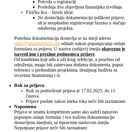
Potvrda o registraciji
Poslednja dva objavljena finansijska izveštaja
Fizička lica – biznis ideje:
Ne dostavljaju dokumentaciju prilikom prijave,
ali je neophodno registrovanje biznisa u slučaju
odobrenja projekta.
Potrebna dokumentacija dostavlja se na imejl adresu
sidro@smartkolektiv.org
odmah nakon popunjavanja onlajn
formulara za prijavu. U nazivu (subject) imejla
obavezno je
navesti ime i prezime podnosioca prijave
.
Od kandidata koji uđu u uži krug selekcije, a posebno od
udruženja, mogu biti zahtevana dodatna dokumenta, poput
referenci o prethodnim projektima, detaljnog budžeta sa
izvorima finansiranja i sl.
Rok za prijavu
:
Rok za podnošenje prijava je 17.02.2025. do 15
časova.
Prijave poslate nakon isteka roka neće biti razmatrane.
Napomena
:
Prijava se smatra kompletnom samo ako sadrži ispravno
popunjen onlajn formular i svu traženu dokumentaciju
dostavljenu imejlom, sa ispravnim naslovom imejla.
Nepotpune prijave neće biti razmatrane.