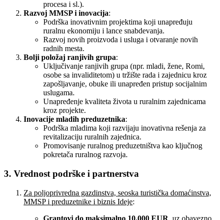
procesa i sl.).
Razvoj MMSP i inovacija
:
Podrška inovativnim projektima koji unapređuju
ruralnu ekonomiju i lance snabdevanja.
Razvoj novih proizvoda i usluga i otvaranje novih
radnih mesta.
Bolji položaj ranjivih grupa
:
Uključivanje ranjivih grupa (npr. mladi, žene, Romi,
osobe sa invaliditetom) u tržište rada i zajednicu kroz
zapošljavanje, obuke ili unapređen pristup socijalnim
uslugama.
Unapređenje kvaliteta života u ruralnim zajednicama
kroz projekte.
Inovacije mladih preduzetnika
:
Podrška mladima koji razvijaju inovativna rešenja za
revitalizaciju ruralnih zajednica.
Promovisanje ruralnog preduzetništva kao ključnog
pokretača ruralnog razvoja.
3. Vrednost podrške i partnerstva
Za poljoprivredna gazdinstva, seoska turistička domaćinstva,
MMSP i preduzetnike i biznis Ideje
:
Grantovi do maksimalno 10.000 EUR
, uz
obavezno