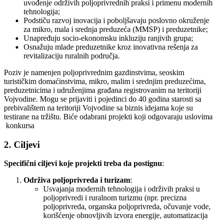
uvođenje održivih poljoprivrednih praksi i primenu modernih
tehnologija;
Podstiču razvoj inovacija i poboljšavaju poslovno okruženje
za mikro, mala i srednja preduzeća (MMSP) i preduzetnike;
Unapređuju socio-ekonomsku inkluziju ranjivih grupa;
Osnažuju mlade preduzetnike kroz inovativna rešenja za
revitalizaciju ruralnih područja.
Poziv je namenjen poljoprivrednim gazdinstvima, seoskim
turističkim domaćinstvima, mikro, malim i srednjim preduzećima,
preduzetnicima i udruženjima građana registrovanim na teritoriji
Vojvodine. Mogu se prijaviti i pojedinci do 40 godina starosti sa
prebivalištem na teritoriji Vojvodine sa biznis idejama koje su
testirane na tržištu. Biće odabrani projekti koji odgovaraju uslovima
konkursa
2. Ciljevi
Specifični ciljevi koje projekti treba da postignu
:
Održiva poljoprivreda i turizam
:
Usvajanja modernih tehnologija i održivih praksi u
poljoprivredi i ruralnom turizmu (npr. precizna
poljoprivreda, organska poljoprivreda, očuvanje vode,
korišćenje obnovljivih izvora energije, automatizacija