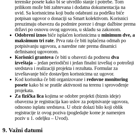
terenske posete kako bi se utvrdilo stanje i potrebe. Tom
prilikom može biti zahtevana i dodatna dokumentacija na
uvid. Sa korisnicima koji budu odabrani za podršku biće
potpisan ugovor o donaciji sa Smart kolektivom. Korisnici
preuzimaju obavezu da podmire poreze i druge dažbine prema
državi po osnovu ovog ugovora, u skladu sa zakonom.
Odobreni iznos
biće isplaćen korisnicima u
minimum dve, a
maksimum tri rate
. Prva rata će biti isplaćena odmah po
potpisivanju ugovora, a naredne rate prema dinamici
definisanoj ugovorom.
Korisnici grantova
će biti u obavezi da podnesu
dva
izveštaja
– jedan periodični i jedan finalni izveštaj o potrošnji
sredstava i realizaciji projekta i rezultata. Formular za
izveštavanje biće dostavljen korisnicima uz ugovor.
Kod korisnika će biti organizovane i
redovne monitoring
posete
kako bi se pratile aktivnosti na terenu i sprovođenje
projekata.
Za fizička lica
kojima se odobre projekti (biznis ideje)
obavezna je registracija kao uslov za potpisivanje ugovora,
odnosno isplatu sredstava. U obzir dolazi bilo koji oblik
registracije iz ovog poziva (pogledajte kome je namenjen
poziv u 1. odeljku – Uvod).
9. Važni datumi