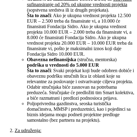
sufinansiranje od 20% od ukupne vrednosti projekta
(sopstvena sredstva ili iz drugih projekata).
Šta to znači
: Ako je ukupna vrednost projekta 12.500
EUR – 2.500 treba da finansirate vi, a 10.000 će
finansirati Fondacija Sidro. Ako je ukupna vrednost
projekta 10.000 EUR – 2.000 treba da finansirate vi, a
8.000 će finansirati Fondacija Sidro. Ako je ukupna
vrednost projekta 20.000 EUR – 10.000 EUR treba da
finansirate vi, pošto je maksimalni iznos koji daje
Fondacija Sidro 10.000 EUR.
Obavezna nefinansijska
(stručna, mentorska)
podrška u vrednosti do 5.000 EUR
Šta to znači
: Svaki projekat koji bude odobren dobiće i
obaveznu podršku stručnih lica iz oblasti koje su
relevantne za poslovanje i ostvarivanje ciljeva projekta.
Odabir stručnjaka biće zasnovan na potrebama
preduzeća. Stručnjake će predložiti tim Smart kolektiva,
a biće razmatrani i predlozi podnosioca prijava.
Poljoprivredna gazdinstva, seoska turistička
domaćinstva, MMSP i preduzetnici, kao i pojedinci sa
biznis idejama mogu podneti projektne predloge
samostalno (bez partnera na projektu).
Za udruženja: