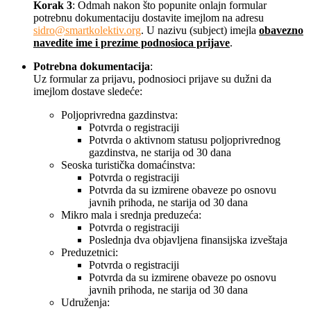
Korak 3
: Odmah nakon što popunite onlajn formular
potrebnu dokumentaciju dostavite imejlom na adresu
sidro@smartkolektiv.org
. U nazivu (subject) imejla
obavezno
navedite ime i prezime podnosioca prijave
.
Potrebna dokumentacija
:
Uz formular za prijavu, podnosioci prijave su dužni da
imejlom dostave sledeće:
Poljoprivredna gazdinstva:
Potvrda o registraciji
Potvrda o aktivnom statusu poljoprivrednog
gazdinstva, ne starija od 30 dana
Seoska turistička domaćinstva:
Potvrda o registraciji
Potvrda da su izmirene obaveze po osnovu
javnih prihoda, ne starija od 30 dana
Mikro mala i srednja preduzeća:
Potvrda o registraciji
Poslednja dva objavljena finansijska izveštaja
Preduzetnici:
Potvrda o registraciji
Potvrda da su izmirene obaveze po osnovu
javnih prihoda, ne starija od 30 dana
Udruženja: