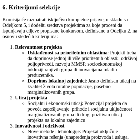
6. Kriterijumi selekcije
Komisija će razmatrati isključivo kompletne prijave, u skladu sa
Odeljkom 5, i dodeliti sredstva projektima za koje proceni da
ispunjavaju ciljeve propisane konkursom, definisane u Odeljku 2, na
osnovu sledećih kriterijuma:
Relevantnost projekta
Usklađenost sa prioritetnim oblastima
: Projekti treba
da doprinose jednoj ili više prioritetnih oblasti: održivoj
poljoprivredi, razvoju MMSP, socioekonomskoj
inkluziji ranjivih grupa ili inovacijama mladih
preduzetnika.
Doprinos lokalnoj zajednici
: Jasno definisan uticaj na
kvalitet života ruralne populacije, posebno
marginalizovanih grupa.
Uticaj projekta
Socijalni i ekonomski uticaj: Potencijal projekta da
poveća zapošljavanje, prihode i socijalnu uključenost
marginalizovanih grupa ili drugi pozitivan uticaj
projekta na lokalnu zajednicu
Inovativnost i održivost
Nove metode i tehnologije: Projekat uključuje
inovativna rešenja (unapređenja proizvoda i usluga,