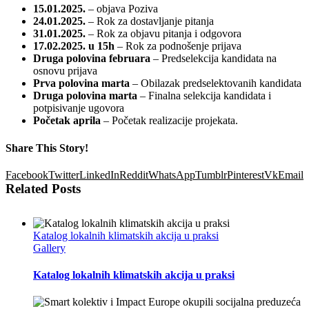
15.01.2025.
– objava Poziva
24.01.2025.
– Rok za dostavljanje pitanja
31.01.2025.
– Rok za objavu pitanja i odgovora
17.02.2025. u 15h
– Rok za podnošenje prijava
Druga polovina februara
– Predselekcija kandidata na
osnovu prijava
Prva polovina marta
– Obilazak predselektovanih kandidata
Druga polovina marta
– Finalna selekcija kandidata i
potpisivanje ugovora
Početak aprila
– Početak realizacije projekata.
Share This Story!
Facebook
Twitter
LinkedIn
Reddit
WhatsApp
Tumblr
Pinterest
Vk
Email
Related Posts
Katalog lokalnih klimatskih akcija u praksi
Gallery
Katalog lokalnih klimatskih akcija u praksi