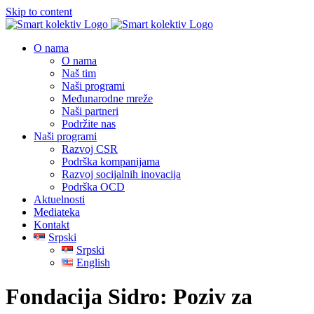
Skip to content
O nama
O nama
Naš tim
Naši programi
Međunarodne mreže
Naši partneri
Podržite nas
Naši programi
Razvoj CSR
Podrška kompanijama
Razvoj socijalnih inovacija
Podrška OCD
Aktuelnosti
Mediateka
Kontakt
Srpski
Srpski
English
Fondacija Sidro: Poziv za