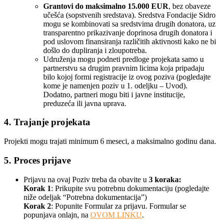
Grantovi do maksimalno 15.000 EUR
, bez obaveze
učešća (sopstvenih sredstava). Sredstva Fondacije Sidro
mogu se kombinovati sa sredstvima drugih donatora, uz
transparentno prikazivanje doprinosa drugih donatora i
pod uslovom finansiranja različitih aktivnosti kako ne bi
došlo do dupliranja i zloupotreba.
Udruženja mogu podneti predloge projekata samo u
partnerstvu sa drugim pravnim licima koja pripadaju
bilo kojoj formi registracije iz ovog poziva (pogledajte
kome je namenjen poziv u 1. odeljku – Uvod).
Dodatno, partneri mogu biti i javne institucije,
preduzeća ili javna uprava.
4. Trajanje projekata
Projekti mogu trajati minimum 6 meseci, a maksimalno godinu dana.
5. Proces prijave
Prijavu na ovaj Poziv treba da obavite u
3 koraka:
Korak 1
: Prikupite svu potrebnu dokumentaciju (pogledajte
niže odeljak “Potrebna dokumentacija”)
Korak 2
: Popunite Formular za prijavu. Formular se
popunjava onlajn, na
OVOM LINKU
.